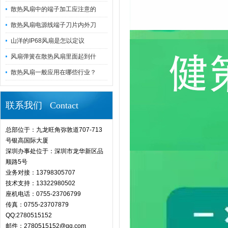
散热风扇中的端子加工应注意的
散热风扇电源线端子刀片内外刀
山洋的IP68风扇是怎以定议
风扇弹簧在散热风扇里面起到什
散热风扇一般应用在哪些行业？
联系我们 Contact
总部位于：九龙旺角弥敦道707-713
号银高国际大厦
深圳办事处位于：深圳市龙华新区品
顺路5号
业务对接：13798305707
技术支持：13322980502
座机电话：0755-23706799
传真：0755-23707879
QQ:2780515152
邮件：2780515152@qq.com