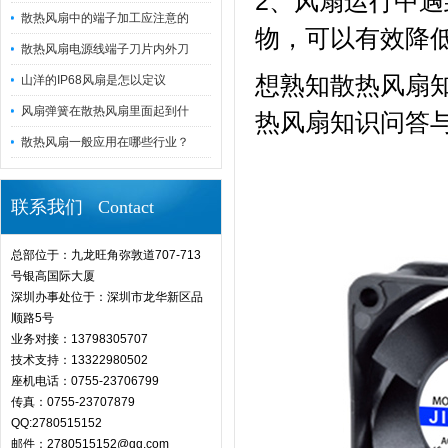
2、风扇运行中
散热风扇中的端子加工应注意的
物，可以有效降
散热风扇电源线端子刀片内外刀
想熟知散热风扇知
山洋的IP68风扇是怎以定议
风扇弹簧在散热风扇里面起到什
热风扇知识问答
散热风扇一般应用在哪些行业？
联系我们 Contact
总部位于：九龙旺角弥敦道707-713
号银高国际大厦
深圳办事处位于：深圳市龙华新区品
顺路5号
业务对接：13798305707
技术支持：13322980502
座机电话：0755-23706799
传真：0755-23707879
QQ:2780515152
邮件：2780515152@qq.com