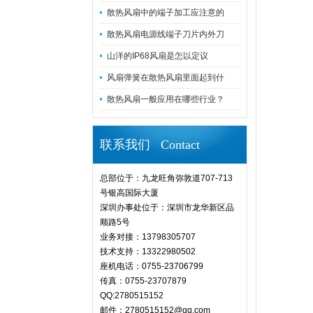
散热风扇中的端子加工应注意的
散热风扇电源线端子刀片内外刀
山洋的IP68风扇是怎以定议
风扇弹簧在散热风扇里面起到什
散热风扇一般应用在哪些行业？
联系我们 Contact
总部位于：九龙旺角弥敦道707-713
号银高国际大厦
深圳办事处位于：深圳市龙华新区品
顺路5号
业务对接：13798305707
技术支持：13322980502
座机电话：0755-23706799
传真：0755-23707879
QQ:2780515152
邮件：2780515152@qq.com