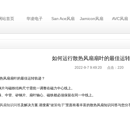
网站首页
华凌电子
San Ace风扇
Jamicon风扇
AVC风扇
如何运行散热风扇扇叶的最佳运
2022-9-7 9:49:20 点击：
220
热风扇扇叶的最佳运转轨迹？
矽钢片与磁铁结构尺寸需统一调整在磁力中心线上。
滚珠、中管、矽钢片、扇叶轴心、磁铁都必须保留在同一中线上。
风扇知识问答
及解决方案.请搜索“
健策电子
”里面有着丰富的散热风扇知识问答与您分