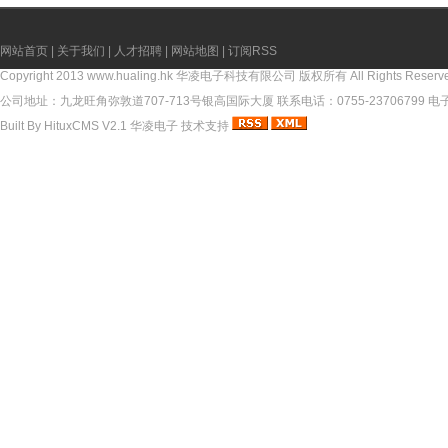
网站首页
|
关于我们
|
人才招聘
|
网站地图
|
订阅RSS
Copyright 2013
www.hualing.hk
华凌电子科技有限公司 版权所有 All Rights Reserv
公司地址：九龙旺角弥敦道707-713号银高国际大厦 联系电话：0755-23706799 电子邮件
Built By
HituxCMS V2.1
华凌电子
技术支持